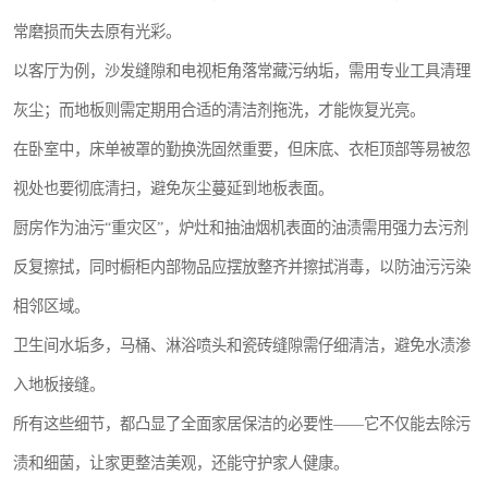
常磨损而失去原有光彩。
以客厅为例，沙发缝隙和电视柜角落常藏污纳垢，需用专业工具清理
灰尘；而地板则需定期用合适的清洁剂拖洗，才能恢复光亮。
在卧室中，床单被罩的勤换洗固然重要，但床底、衣柜顶部等易被忽
视处也要彻底清扫，避免灰尘蔓延到地板表面。
厨房作为油污“重灾区”，炉灶和抽油烟机表面的油渍需用强力去污剂
反复擦拭，同时橱柜内部物品应摆放整齐并擦拭消毒，以防油污污染
相邻区域。
卫生间水垢多，马桶、淋浴喷头和瓷砖缝隙需仔细清洁，避免水渍渗
入地板接缝。
所有这些细节，都凸显了全面家居保洁的必要性——它不仅能去除污
渍和细菌，让家更整洁美观，还能守护家人健康。