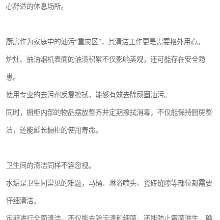
心舒适的休息场所。
厨房作为家庭中的油污“重灾区”，其清洁工作更是需要格外用心。
炉灶、抽油烟机表面的油渍积累不仅影响美观，还可能存在安全隐
患。
使用专业的去污剂反复擦拭，能够有效去除顽固油污。
同时，橱柜内部的物品摆放整齐并定期擦拭消毒，不仅能保持厨房整
洁，还能延长橱柜的使用寿命。
卫生间的清洁同样不容忽视。
水垢是卫生间常见的难题，马桶、淋浴喷头、瓷砖缝隙等部位都需要
仔细清洁。
定期进行全面清洁，不仅能去除污渍和细菌，还能防止霉菌滋生，确