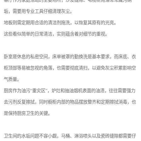
客厅作为家庭活动的主要场所，沙发缝隙、电视柜角落常常藏污纳
垢，需要用专业工具仔细清理灰尘。
地板则需定期用合适的清洁剂拖洗，以恢复其原有的光亮。
这些看似简单的日常清洁，实则蕴含着对细节的重视。
卧室是休息的私密空间，床单被罩的勤换洗是基本要求，而床底、衣
柜顶部等易被忽视的角落，也需要彻底清扫，以避免灰尘积累影响空
气质量。
厨房作为油污“重灾区”，炉灶和抽油烟机表面的油渍，往往需要强力
去污剂反复擦拭，同时橱柜内部的物品摆放整齐和定期擦拭消毒，也
是保持厨房卫生的关键。
卫生间的水垢问题不容小觑，马桶、淋浴喷头以及瓷砖缝隙都需要仔