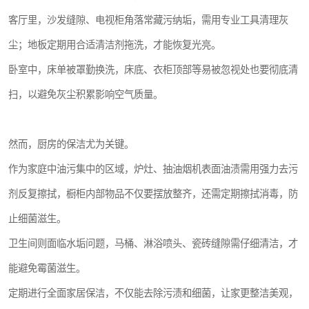
客厅里，沙发缝隙、电视柜角落常藏污纳垢，需用专业工具清理灰
尘；地板定期用合适清洁剂拖洗，才能恢复光亮。
卧室中，床单被罩勤换洗，床底、衣柜顶部等易被忽视处也要彻底清
扫，以避免灰尘积累影响空气质量。
然而，厨房的保洁尤为关键。
作为家庭中油污集中的区域，炉灶、抽油烟机表面油渍需用强力去污
剂反复擦拭，橱柜内部物品不仅要摆放整齐，还需定期擦拭消毒，防
止细菌滋生。
卫生间则面临水垢问题，马桶、淋浴喷头、瓷砖缝隙需仔细清洁，才
能避免霉菌滋生。
定期进行全面家居保洁，不仅能去除污渍和细菌，让家更整洁美观，