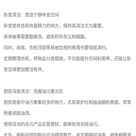
卧室清洁：营造宁静休息空间
卧室是休息和恢复精力的地方，保持其清洁尤为重要。
床单被罩需要勤换洗，避免积存灰尘和细菌。
同时，床底、衣柜顶部等易被忽视的角落也要彻底清扫。
定期整理衣柜，将物品分类摆放，不仅能提升空间利用率，还能让卧
室显得更加整洁有序。
厨房深度清洁：克服油污重灾区
厨房是家中油污聚集较多的地方，尤其是炉灶和抽油烟机表面，常常
附着顽固油渍。
使用适当的去污产品反复擦拭，能够有效去除油污。
此外，橱柜内部的物品应当摆放整齐，并定期擦拭消毒，避免细菌滋