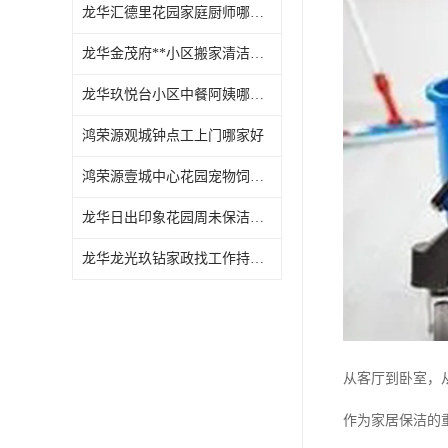
龙华汇德里花园家庭厨师哪家好
龙华金茂府**小区搬家清洁怎么样
龙华玖悦台小区中餐阿姨哪家好
鸿荣源观城钟点工上门哪家好
鸿荣源壹城中心花园宠物饲养上门服务哪家好
龙华日出印象花园周未保洁持证上岗
龙华龙光玖钻家政找工作持证上岗
从客厅到卧室，
作为家居保洁的