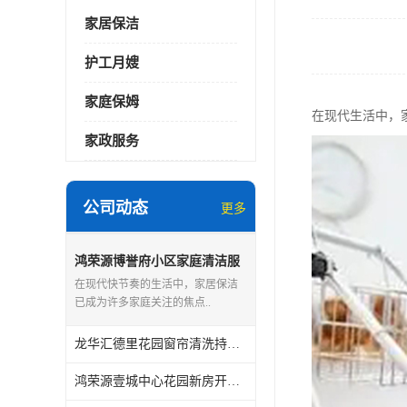
家居保洁
护工月嫂
家庭保姆
在现代生活中，
家政服务
公司动态
更多
鸿荣源博誉府小区家庭清洁服
务怎么样
在现代快节奏的生活中，家居保洁
已成为许多家庭关注的焦点..
龙华汇德里花园窗帘清洗持证上岗
鸿荣源壹城中心花园新房开荒保洁怎么样