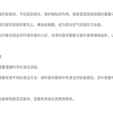
备的软装饰，不仅起到遮光、保护隐私的作用，更是营造家居氛围的重要
挂的窗帘容易积聚灰尘、螨虫和细菌，成为室内空气的隐形污染源。
出印象花园这样环境优美的小区，洁净的窗帘更能与窗外美景相得益彰，
性
需要遵循科学的清洁流程。
需要采用不同的清洁方法：绒布窗帘需用中性清洁剂轻柔擦拭，百叶窗要
仅能够彻底清洁窗帘，还能有效延长其使用寿命。