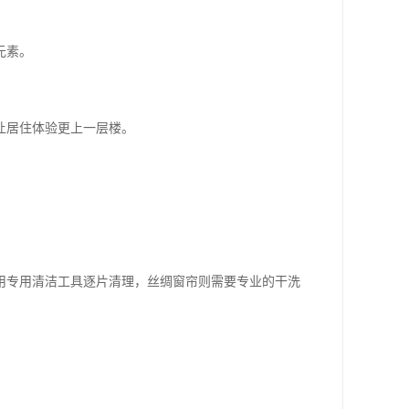
元素。
让居住体验更上一层楼。
用专用清洁工具逐片清理，丝绸窗帘则需要专业的干洗