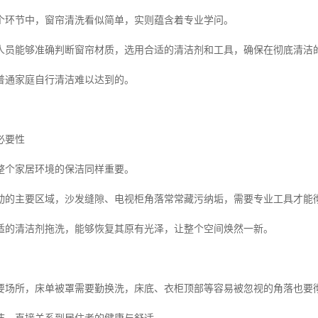
个环节中，窗帘清洗看似简单，实则蕴含着专业学问。
人员能够准确判断窗帘材质，选用合适的清洁剂和工具，确保在彻底清洁
普通家庭自行清洁难以达到的。
必要性
整个家居环境的保洁同样重要。
动的主要区域，沙发缝隙、电视柜角落常常藏污纳垢，需要专业工具才能
适的清洁剂拖洗，能够恢复其原有光泽，让整个空间焕然一新。
要场所，床单被罩需要勤换洗，床底、衣柜顶部等容易被忽视的角落也要