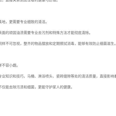
洁，直接关系到居住者的健康与舒适。
集地，更需要专业细致的清洁。
表面的顽固油渍需要专业去污剂和特殊方法才能彻底清除。
同样不可忽视，整齐的物品摆放和定期擦拭消毒，能够有效防止细菌滋生
样不容小觑。
专业知识和技巧，马桶、淋浴喷头、瓷砖缝隙等处的清洁质量，直接影响
不仅能去除污渍和细菌，更能守护家人的健康。