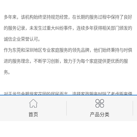
多年来，该机构始终坚持规范经营，在长期的服务过程中保持了良好
的服务记录，未发生过重大纠纷事件，连续多年获得相关部门颁发的
诚信企业荣誉认可。
作为东莞和深圳地区专业家庭服务的领先品牌，他们始终秉持与时俱
进的服务理念，不断学习创新，致力于为每个家庭提供更优质的服
务。
对于龙华金碧世家花园的居民而言，选择家政服务时除了考虑距离便
利性外，更应关注服务机构的专业资质、服务经验和客户评价。
首页
产品分类
一家优秀的家政服务机构应当能够根据每个家庭的独特需求，提供个
性化的服务方案，无论是定期的全屋清洁，还是临时的特殊照料需