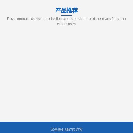
产品推荐
Development, design, production and sales in one of the manufacturing
enterprises
您是第
418197
位访客