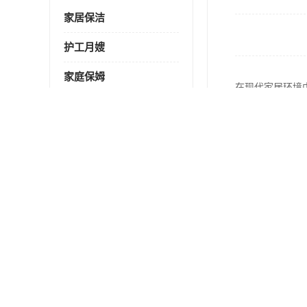
家居保洁
护工月嫂
家庭保姆
在现代家居环境
家政服务
公司动态
更多
鸿荣源博誉府小区家庭清洁服
务怎么样
在现代快节奏的生活中，家居保洁
已成为许多家庭关注的焦点..
龙华汇德里花园窗帘清洗持证上岗
鸿荣源壹城中心花园新房开荒保洁怎么样