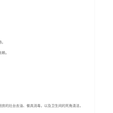
持。
信赖。
厨房的灶台去油、餐具消毒，以及卫生间的死角清洁，