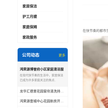
家居保洁
护工月嫂
家庭保姆
在快节奏的都市
家政服务
公司动态
更多
鸿荣源博誉府小区家庭清洁服
务怎么样
在现代快节奏的生活中，家居保洁
已成为许多家庭关注的焦点..
龙华汇德里花园窗帘清洗持证上岗
鸿荣源壹城中心花园新房开荒保洁怎么样