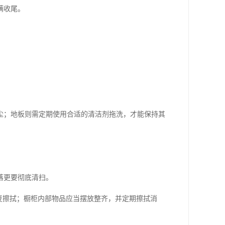
满收尾。
尘；地板则需定期使用合适的清洁剂拖洗，才能保持其
落更要彻底清扫。
复擦拭；橱柜内部物品应当摆放整齐，并定期擦拭消