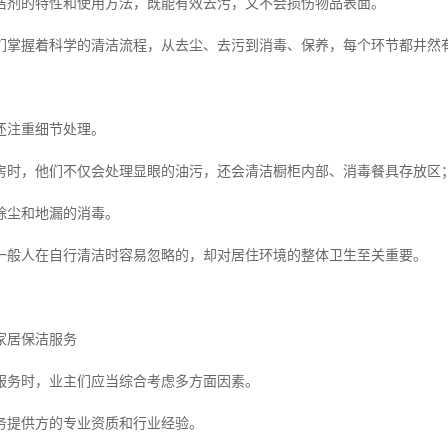
洁剂的特性和使用方法，既能有效去污，又不会损伤物品表面。
们掌握着科学的清洁流程，从去尘、去污到消毒、保养，每个环节都井然
还注重细节处理。
房时，他们不仅会处理显眼的油污，还会清洁橱柜内部、消毒餐具存放区
除尘和地漏的消毒。
一般人在自行清洁时容易忽略的，却对居住环境的整体卫生至关重要。
家居保洁服务
服务时，业主们应当综合考虑多方面因素。
务提供方的专业资质和行业经验。