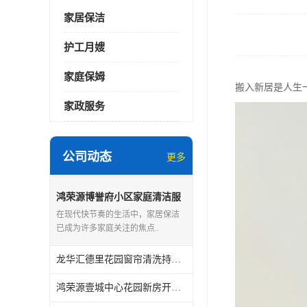
家居保洁
护工月嫂
家庭保姆
搬入新居是人生
家政服务
公司动态
更多
鸿荣源博誉府小区家庭清洁服
务怎么样
在现代快节奏的生活中，家居保洁
已成为许多家庭关注的焦点..
龙华汇德里花园窗帘清洗持证上岗
鸿荣源壹城中心花园新房开荒保洁怎么样