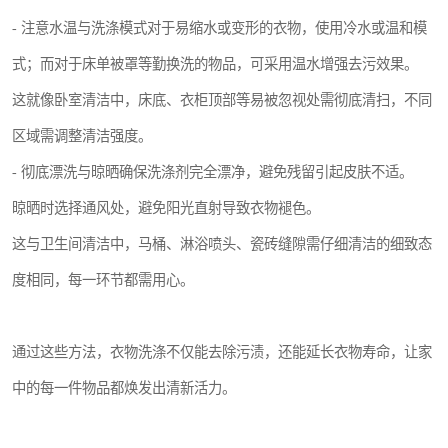
- 注意水温与洗涤模式对于易缩水或变形的衣物，使用冷水或温和模
式；而对于床单被罩等勤换洗的物品，可采用温水增强去污效果。
这就像卧室清洁中，床底、衣柜顶部等易被忽视处需彻底清扫，不同
区域需调整清洁强度。
- 彻底漂洗与晾晒确保洗涤剂完全漂净，避免残留引起皮肤不适。
晾晒时选择通风处，避免阳光直射导致衣物褪色。
这与卫生间清洁中，马桶、淋浴喷头、瓷砖缝隙需仔细清洁的细致态
度相同，每一环节都需用心。
通过这些方法，衣物洗涤不仅能去除污渍，还能延长衣物寿命，让家
中的每一件物品都焕发出清新活力。