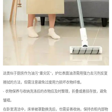
这类似于厨房作为油污“重灾区”，炉灶表面油渍需用强力去污剂反复
擦拭的方法，但需注意避免过度用力损坏衣物纤维。
- 衣物保养与收纳洗涤后的衣物应及时整理，折叠或悬挂存放，避免
皱褶。
在卧室清洁中，床单被罩勤换洗后，也需妥善收纳，保持衣柜内部物