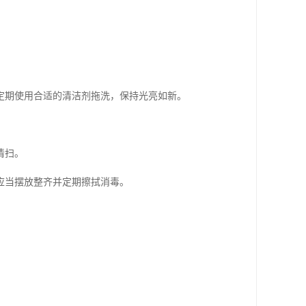
定期使用合适的清洁剂拖洗，保持光亮如新。
清扫。
应当摆放整齐并定期擦拭消毒。