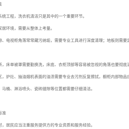
性
系统工程，洗衣机清洁只是其中的一个重要环节。
家居环境，需要从整体上考量。
隙、电视柜角落常常藏污纳垢，需要专业工具进行深度清理；地板则需要
所，床单被罩需要勤换洗，床底、衣柜顶部等容易被忽视的角落也要彻底
区，炉灶、抽油烟机表面的油渍需要专业去污剂反复擦拭，橱柜内部物品
，马桶、淋浴喷头、瓷砖缝隙等位置都需要仔细清洁。
标准
时，居民应当注重服务提供方的专业资质和服务经验。