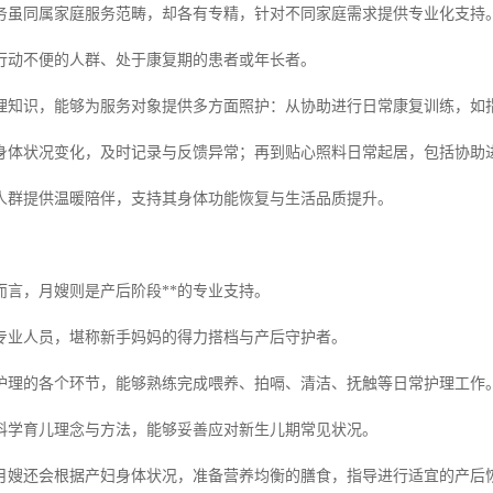
务虽同属家庭服务范畴，却各有专精，针对不同家庭需求提供专业化支持
行动不便的人群、处于康复期的患者或年长者。
理知识，能够为服务对象提供多方面照护：从协助进行日常康复训练，如
身体状况变化，及时记录与反馈异常；再到贴心照料日常起居，包括协助
人群提供温暖陪伴，支持其身体功能恢复与生活品质提升。
而言，月嫂则是产后阶段**的专业支持。
专业人员，堪称新手妈妈的得力搭档与产后守护者。
护理的各个环节，能够熟练完成喂养、拍嗝、清洁、抚触等日常护理工作
科学育儿理念与方法，能够妥善应对新生儿期常见状况。
月嫂还会根据产妇身体状况，准备营养均衡的膳食，指导进行适宜的产后