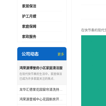
家居保洁
护工月嫂
家庭保姆
在快节奏的现代
家政服务
公司动态
更多
鸿荣源博誉府小区家庭清洁服
务怎么样
在现代快节奏的生活中，家居保洁
已成为许多家庭关注的焦点..
龙华汇德里花园窗帘清洗持证上岗
鸿荣源壹城中心花园新房开荒保洁怎么样