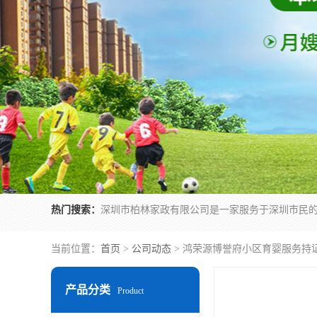
热门搜索：
当前位置：
首页
>
公司动态
> 鸿荣源博誉府小区育婴服务持
产品分类
Product