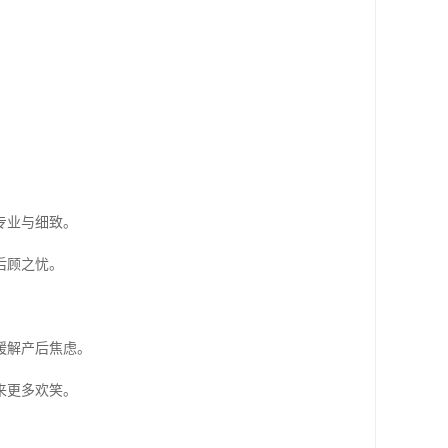
专业与细致。
后顾之忧。
缓解产后焦虑。
来更多欢笑。