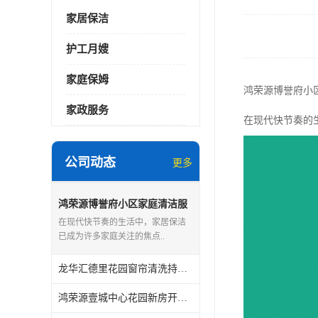
家居保洁
护工月嫂
家庭保姆
鸿荣源博誉府小
家政服务
在现代快节奏的
公司动态
更多
鸿荣源博誉府小区家庭清洁服
务怎么样
在现代快节奏的生活中，家居保洁
已成为许多家庭关注的焦点..
龙华汇德里花园窗帘清洗持证上岗
鸿荣源壹城中心花园新房开荒保洁怎么样