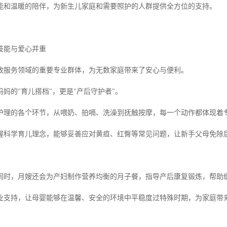
能和温暖的陪伴，为新生儿家庭和需要照护的人群提供全方位的支持。
技能与爱心并重
政服务领域的重要专业群体，为无数家庭带来了安心与便利。
妈的"育儿搭档"，更是"产后守护者"。
护理的各个环节，从喂奶、拍嗝、洗澡到抚触按摩，每一个动作都体现着
握科学育儿理念，能够妥善应对黄疸、红臀等常见问题，让新手父母免除
同时，月嫂还会为产妇制作营养均衡的月子餐，指导产后康复锻炼，帮助
业支持，让母婴能够在温馨、安全的环境中平稳度过特殊时期，为家庭带