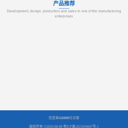
产品推荐
Development, design, production and sales in one of the manufacturing
enterprises
您是第
426809
位访客
版权所有 ©2026-08-08
粤ICP备2025416647号-1