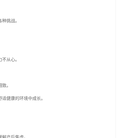
各种挑战。
力不从心。
细致。
舒适健康的环境中成长。
缓解产后焦虑。