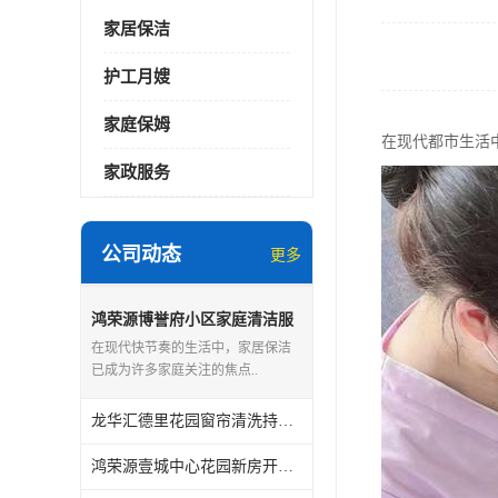
家居保洁
护工月嫂
家庭保姆
在现代都市生活
家政服务
公司动态
更多
鸿荣源博誉府小区家庭清洁服
务怎么样
在现代快节奏的生活中，家居保洁
已成为许多家庭关注的焦点..
龙华汇德里花园窗帘清洗持证上岗
鸿荣源壹城中心花园新房开荒保洁怎么样