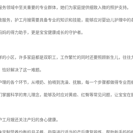
服务领域中至关重要的专业群体，她们为家庭提供细致入微的照护支持。
政服务，护工月嫂需要具备专业的知识和技能，能够应对婴幼儿护理中的
妈妈的得力助手，更是宝宝健康成长的守护者。
样的小区，许多家庭都是双职工，工作繁忙的同时还要照顾新生儿，往往
，恰好解决了这一难题。
护理的各个环节，从喂奶、拍嗝到洗澡、抚触，每一个步骤都做得专业而
们掌握科学的育儿理念，能够及时应对黄疸、红臀等常见问题，让宝宝在
护工月嫂还关注产妇的身心健康。
身定制营养均衡的月子餐，指导进行适当的产后康复锻炼，帮助新手妈妈