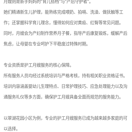
月嫂则是新手妈妈的“育儿搭档”与“产后守护者”。
她们精通新生儿护理，能熟练完成喂奶、拍嗝、洗澡、做抚触等工
作；还掌握科学育儿理念，懂得如何应对黄疸、红臀等常见问题。
同时，月嫂会为产妇制作营养月子餐，指导产后康复锻炼，缓解产后
焦虑，让母婴在专业呵护下平稳度过特殊时期。
专业资质是护工月嫂服务的核心保障。
所有服务人员均经过系统培训与严格考核，持有相关职业资格证书。
培训内容涵盖婴幼儿生理特点、日常护理技巧、应急处理能力以及沟
通服务礼仪等多方面，确保护工月嫂具备全面而规范的服务能力。
以翠湖花园小区为例，专业的护工月嫂服务已成为越来越多家庭的可
以选择。