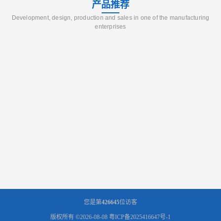
产品推荐
Development, design, production and sales in one of the manufacturing
enterprises
您是第
426645
位访客
版权所有 ©2026-08-08
粤ICP备2025416647号-1