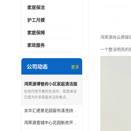
家居保洁
护工月嫂
家庭保姆
鸿荣源尚云擦玻
家政服务
一个整洁明亮的
公司动态
更多
鸿荣源博誉府小区家庭清洁服
务怎么样
在现代快节奏的生活中，家居保洁
已成为许多家庭关注的焦点..
龙华汇德里花园窗帘清洗持证上岗
鸿荣源壹城中心花园新房开荒保洁怎么样