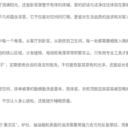
厅洒满阳光，还是卧室里整齐有序的床铺，家的舒适与洁净往往体现在那
平凡却蕴含深意，它不仅是对空间的打理，更是对生活品质的追求和对家
中每一个角落，从客厅到卧室，从厨房到卫生间，每一处都需要细致入微
动的核心区域，沙发缝隙、电视柜角落常常积聚灰尘，只有用专业工具才
面子”，定期使用合适的清洁剂拖洗，不仅能恢复其原有的光泽，还能延长
密空间，床单被罩的勤换勤洗是基本，而床底、衣柜顶部这些容易被忽略
，不仅让人身心放松，还能提升睡眠质量。
的“重灾区”，炉灶、抽油烟机表面的油渍需要用强力去污剂反复擦拭，而