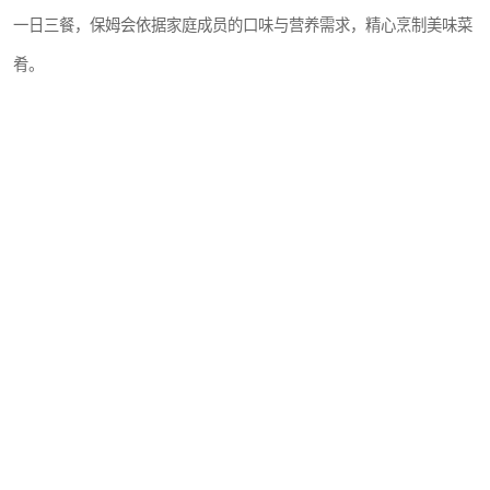
一日三餐，保姆会依据家庭成员的口味与营养需求，精心烹制美味菜
肴。
无论是家常小炒还是滋补汤羹，她们都能信手拈来，确保每一餐既满
足味蕾又兼顾健康。
家居清洁方面，从客厅的地板除尘、沙发整理，到卧室的床铺更换、
衣柜收纳，再到厨房的灶台去油、餐具消毒，以及卫生间的死角清
洁，她们都做得一丝不苟，让家时刻保持整洁温馨。
此外，许多家庭保姆还会承担照顾老人和孩子的职责。
她们陪老人聊天散步，密切关注老人的健康状况；照顾孩子的饮食起
居，辅导简单功课，陪伴孩子做游戏。
她们用勤劳的双手和热忱的心，为家庭减轻负担，营造出舒适惬意的