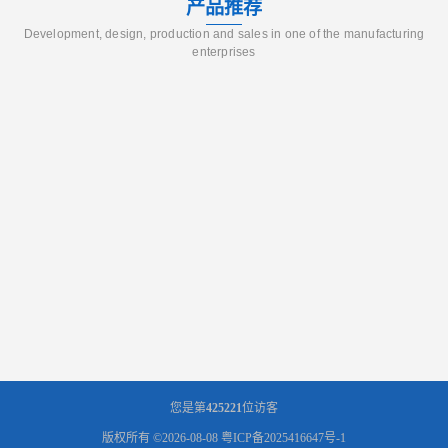
产品推荐
Development, design, production and sales in one of the manufacturing
enterprises
您是第
425221
位访客
版权所有 ©2026-08-08
粤ICP备2025416647号-1