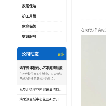
家居保洁
护工月嫂
家庭保姆
在现代快节奏的
家政服务
公司动态
更多
鸿荣源博誉府小区家庭清洁服
务怎么样
在现代快节奏的生活中，家居保洁
已成为许多家庭关注的焦点..
龙华汇德里花园窗帘清洗持证上岗
鸿荣源壹城中心花园新房开荒保洁怎么样