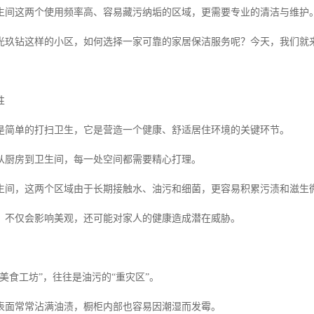
生间这两个使用频率高、容易藏污纳垢的区域，更需要专业的清洁与维护
光玖钻这样的小区，如何选择一家可靠的家居保洁服务呢？今天，我们就
性
是简单的打扫卫生，它是营造一个健康、舒适居住环境的关键环节。
从厨房到卫生间，每一处空间都需要精心打理。
生间，这两个区域由于长期接触水、油污和细菌，更容易积累污渍和滋生
，不仅会影响美观，还可能对家人的健康造成潜在威胁。
美食工坊”，往往是油污的“重灾区”。
表面常常沾满油渍，橱柜内部也容易因潮湿而发霉。