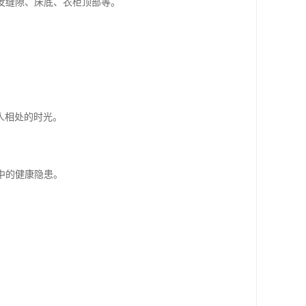
沙发缝隙、床底、衣柜顶部等。
人相处的时光。
中的健康隐患。