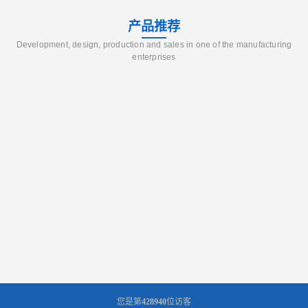
产品推荐
Development, design, production and sales in one of the manufacturing
enterprises
您是第
428940
位访客