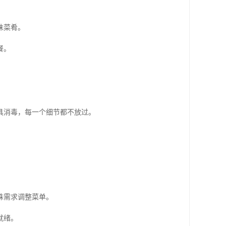
味菜肴。
餐。
具消毒，每一个细节都不放过。
殊需求调整菜单。
就绪。