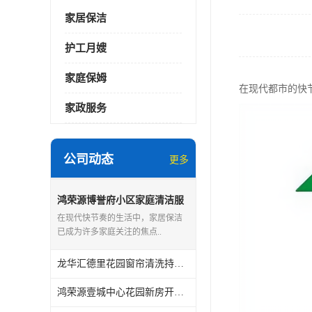
家居保洁
护工月嫂
家庭保姆
在现代都市的快
家政服务
公司动态
更多
鸿荣源博誉府小区家庭清洁服
务怎么样
在现代快节奏的生活中，家居保洁
已成为许多家庭关注的焦点..
龙华汇德里花园窗帘清洗持证上岗
鸿荣源壹城中心花园新房开荒保洁怎么样