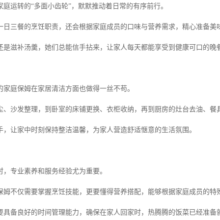
家庭运转的“多面小齿轮”，默默推动着日常的有序前行。
一日三餐的烹饪职责，还会根据家庭成员的口味与营养需求，精心准备美
还是滋补汤羹，她们总能信手拈来，让家人每天都能享受到健康可口的晚
的家庭保姆在家居清洁方面也做得一丝不苟。
尘、沙发整理，到卧室的床铺更换、衣柜收纳，再到厨房的灶台去油、餐
手，让家中时刻保持整洁温馨，为家人营造舒适惬意的生活氛围。
时，专业素养和服务经验尤为重要。
保姆不仅需要掌握烹饪技能，更要懂得营养搭配，能够根据家庭成员的特
要具备良好的时间管理能力，确保在家人回家时，热腾腾的饭菜已经准备