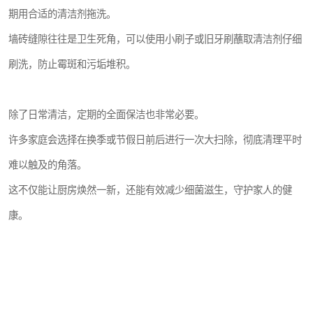
期用合适的清洁剂拖洗。
墙砖缝隙往往是卫生死角，可以使用小刷子或旧牙刷蘸取清洁剂仔细
刷洗，防止霉斑和污垢堆积。
除了日常清洁，定期的全面保洁也非常必要。
许多家庭会选择在换季或节假日前后进行一次大扫除，彻底清理平时
难以触及的角落。
这不仅能让厨房焕然一新，还能有效减少细菌滋生，守护家人的健
康。
首页
产品分类
当然，保持厨房卫生不仅仅是清洁工作，更是一种生活习惯。