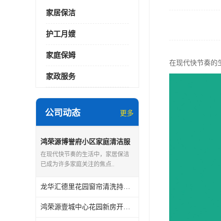
家居保洁
护工月嫂
家庭保姆
在现代快节奏的生
家政服务
公司动态
更多
鸿荣源博誉府小区家庭清洁服
务怎么样
在现代快节奏的生活中，家居保洁
已成为许多家庭关注的焦点..
龙华汇德里花园窗帘清洗持证上岗
鸿荣源壹城中心花园新房开荒保洁怎么样