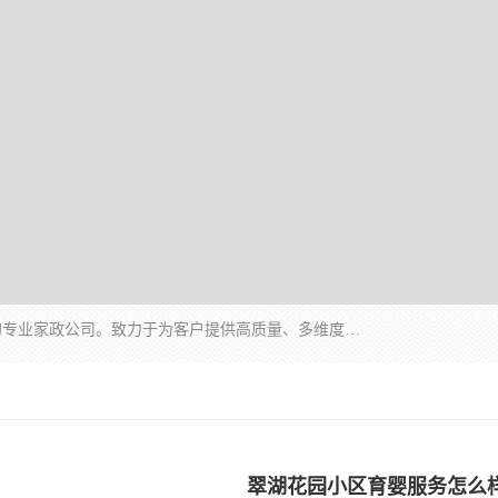
深圳市柏林家政有限公司是一家服务于深圳市民的专业家政公司。致力于为客户提供高质量、多维度的家庭服务，包括养老、母婴、月嫂育婴早教、康复理疗、家电清洗和保洁等方面的专业服务。
翠湖花园小区育婴服务怎么