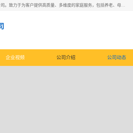
深圳市柏林家政有限公司是一家服务于深圳市民的专业家政公司。致力于为客户提供高质量、多维度的家庭服务，包括养老、母婴、月嫂育婴早教、康复理疗、家电清洗和保洁等方面的专业服务。
司
企业视频
公司介绍
公司动态