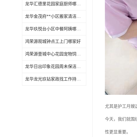
龙华汇德里花园家庭厨师哪家好
龙华金茂府**小区搬家清洁怎么样
龙华玖悦台小区中餐阿姨哪家好
鸿荣源观城钟点工上门哪家好
鸿荣源壹城中心花园宠物饲养上门服务哪家好
龙华日出印象花园周未保洁持证上岗
龙华龙光玖钻家政找工作持证上岗
尤其是护工月嫂
今天，我们就围
性更显重要。