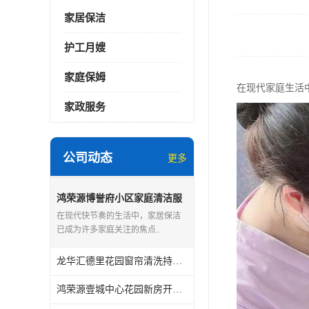
家居保洁
护工月嫂
家庭保姆
在现代家庭生活
家政服务
公司动态
更多
鸿荣源博誉府小区家庭清洁服
务怎么样
在现代快节奏的生活中，家居保洁
已成为许多家庭关注的焦点..
龙华汇德里花园窗帘清洗持证上岗
鸿荣源壹城中心花园新房开荒保洁怎么样