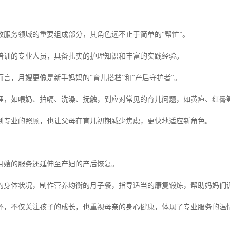
政服务领域的重要组成部分，其角色远不止于简单的“帮忙”。
培训的专业人员，具备扎实的护理知识和丰富的实践经验。
言，月嫂更像是新手妈妈的“育儿搭档”和“产后守护者”。
理，如喂奶、拍嗝、洗澡、抚触，到应对常见的育儿问题，如黄疸、红臀
到专业的照顾，也让父母在育儿初期减少焦虑，更快地适应新角色。
月嫂的服务还延伸至产妇的产后恢复。
的身体状况，制作营养均衡的月子餐，指导适当的康复锻炼，帮助妈妈们
怀，不仅关注孩子的成长，也重视母亲的身心健康，体现了专业服务的温