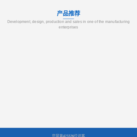
产品推荐
Development, design, production and sales in one of the manufacturing
enterprises
您是第
423326
位访客