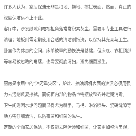
许多人认为，家居保洁无非是扫地、拖地、擦拭表面，然而，真正的
深度保洁远不止于此。
客厅中，沙发缝隙和电视柜角落常常积累灰尘，需要用专业工具进行
清理；地板则需定期使用合适的清洁剂拖洗，以保持其光亮与卫生。
卧室作为休息的空间，床单被罩的勤换洗是基础，但床底、衣柜顶部
等容易被忽略的角落，也需要彻底清扫，避免细菌滋生。
厨房是家居中的“油污重灾区”，炉灶、抽油烟机表面的油渍必须用强
力去污剂反复擦拭，而橱柜内部的物品也需摆放整齐并定期消毒。
卫生间则因水垢问题而显得尤为棘手，马桶、淋浴喷头、瓷砖缝隙等
地方需仔细清洁，以防霉菌和细菌的滋生。
定期的全面家居保洁，不仅能去除污渍和细菌，让家更加整洁美观，