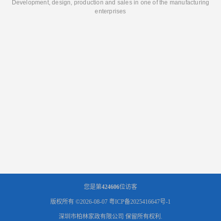
Development, design, production and sales in one of the manufacturing
enterprises
您是第
424606
位访客
版权所有 ©2026-08-07
粤ICP备2025416647号-1
深圳市柏林家政有限公司
保留所有权利.