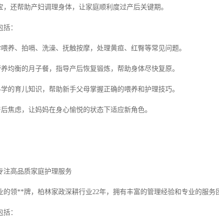
宝，还帮助产妇调理身体，让家庭顺利度过产后关键期。
包括：
科学喂养、拍嗝、洗澡、抚触按摩，处理黄疸、红臀等常见问题。
作营养均衡的月子餐，指导产后恢复锻炼，帮助身体尽快复原。
授科学的育儿知识，帮助新手父母掌握正确的喂养和护理技巧。
解产后焦虑，让妈妈在身心愉悦的状态下适应新角色。
年专注高品质家庭护理服务
业的领**牌，柏林家政深耕行业22年，拥有丰富的管理经验和专业的服务
包括：