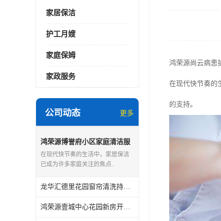
家居保洁
护工月嫂
家庭保姆
鸿荣源尚云病患
家政服务
在现代快节奏的
的支持。
公司动态
更多
鸿荣源博誉府小区家庭清洁服
务怎么样
在现代快节奏的生活中，家居保洁
已成为许多家庭关注的焦点..
龙华汇德里花园窗帘清洗持证上岗
鸿荣源壹城中心花园新房开荒保洁怎么样