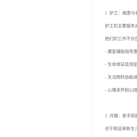
1. 护工：病患
护工的主要服务
他们的工作不仅
- 康复辅助指
- 生命体征监
- 生活照料协
- 心理关怀耐
2. 月嫂：新手
对于刚迎来新生