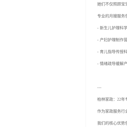
她们不仅照顾宝
专业的月嫂服务
- 新生儿护理
- 产妇护理制
- 育儿指导传
- 情绪疏导缓
---
柏林家政：22
作为家政服务行
我们的核心优势