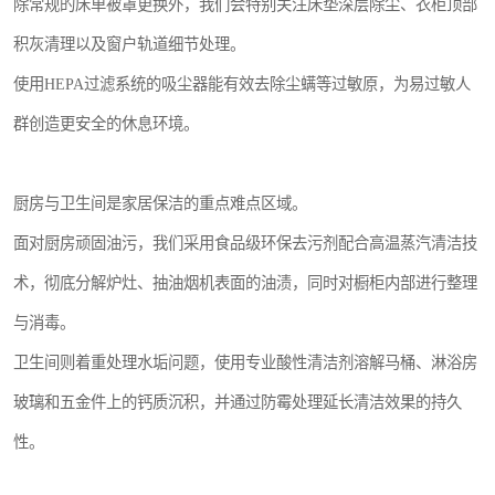
除常规的床单被罩更换外，我们会特别关注床垫深层除尘、衣柜顶部
积灰清理以及窗户轨道细节处理。
使用HEPA过滤系统的吸尘器能有效去除尘螨等过敏原，为易过敏人
群创造更安全的休息环境。
厨房与卫生间是家居保洁的重点难点区域。
面对厨房顽固油污，我们采用食品级环保去污剂配合高温蒸汽清洁技
术，彻底分解炉灶、抽油烟机表面的油渍，同时对橱柜内部进行整理
与消毒。
卫生间则着重处理水垢问题，使用专业酸性清洁剂溶解马桶、淋浴房
玻璃和五金件上的钙质沉积，并通过防霉处理延长清洁效果的持久
性。