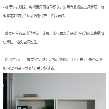
- 客厅沙发缝隙、电视柜角落容易积灰，需用专业吸尘工具清理；地
板需定期使用合适清洁剂保养，恢复光泽。
- 卧室床单被罩应勤换洗，床底、衣柜顶部等易被忽视的区域也需彻
底清扫，避免尘螨滋生。
- 厨房作为油污“重灾区”，炉灶、抽油烟机需用强力去污剂擦拭，橱
柜内部物品应摆放整齐并定期消毒。