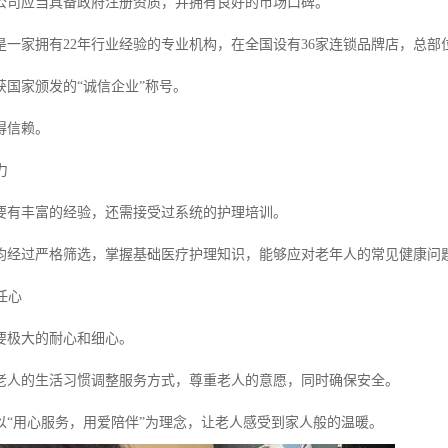
公司应当具备政府注册资质，并拥有良好的市场口碑。
是一家拥有22年行业经验的专业机构，在全国设有36家连锁品牌店，总部
获国家颁发的“诚信企业”称号。
得信赖。
力
要有丰富的经验，还需接受过系统的护理培训。
均经过严格筛选，掌握基础医疗护理知识，能够应对老年人的常见健康问
任心
要极大的耐心和细心。
老人的生活习惯调整服务方式，尊重老人的意愿，同时确保安全。
以“用心服务，用爱陪伴”为理念，让老人感受到家人般的温暖。