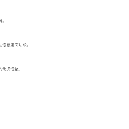
员。
助恢复肌肉功能。
的焦虑情绪。