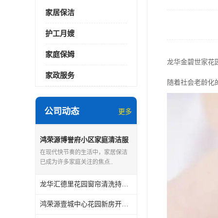
家居保洁
护工月嫂
家庭保姆
龙华金碧世家花
家政服务
随着社会老龄化
公司动态
更多
鸿荣源博誉府小区家庭清洁服
务怎么样
在现代快节奏的生活中，家居保洁
已成为许多家庭关注的焦点..
龙华汇德里花园窗帘清洗持证上岗
鸿荣源壹城中心花园新房开荒保洁怎么样