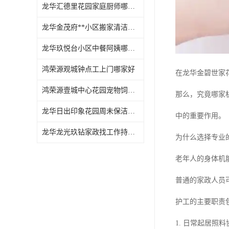
龙华汇德里花园家庭厨师哪家好
龙华金茂府**小区搬家清洁怎么样
龙华玖悦台小区中餐阿姨哪家好
鸿荣源观城钟点工上门哪家好
在龙华金碧世家
鸿荣源壹城中心花园宠物饲养上门服务哪家好
那么，究竟哪家
龙华日出印象花园周未保洁持证上岗
中的重要作用。
龙华龙光玖钻家政找工作持证上岗
为什么选择专业
老年人的身体机
普通的家政人员
护工的主要职责
1. 日常起居