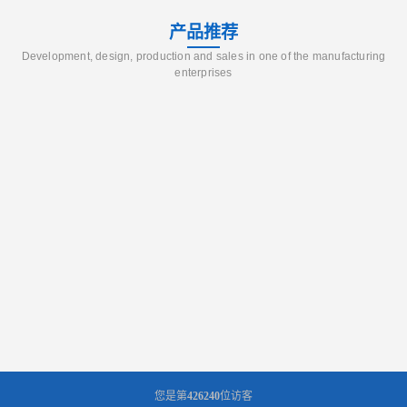
产品推荐
Development, design, production and sales in one of the manufacturing
enterprises
您是第
426240
位访客