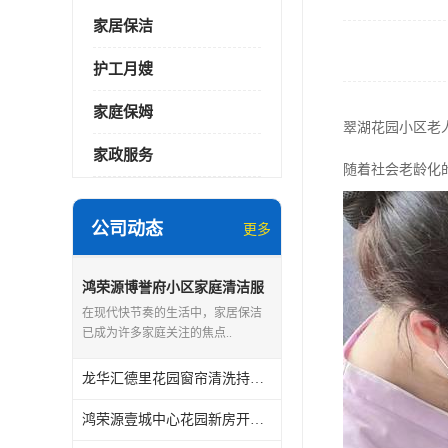
家居保洁
护工月嫂
家庭保姆
翠湖花园小区老
家政服务
随着社会老龄化
公司动态
更多
鸿荣源博誉府小区家庭清洁服
务怎么样
在现代快节奏的生活中，家居保洁
已成为许多家庭关注的焦点..
龙华汇德里花园窗帘清洗持证上岗
鸿荣源壹城中心花园新房开荒保洁怎么样