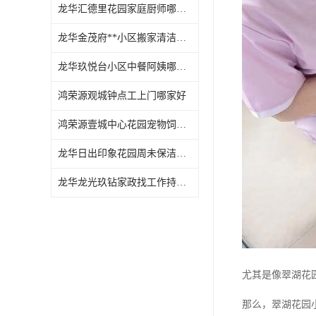
龙华汇德里花园家庭厨师哪家好
龙华金茂府**小区搬家清洁怎么样
龙华玖悦台小区中餐阿姨哪家好
鸿荣源观城钟点工上门哪家好
鸿荣源壹城中心花园宠物饲养上门服务哪家好
龙华日出印象花园周未保洁持证上岗
龙华龙光玖钻家政找工作持证上岗
尤其是像翠湖花
那么，翠湖花园