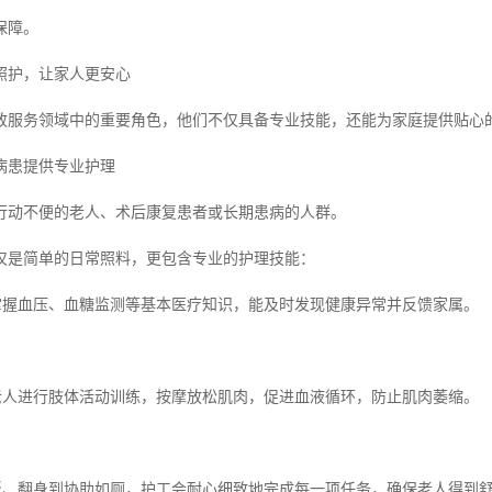
保障。
照护，让家人更安心
政服务领域中的重要角色，他们不仅具备专业技能，还能为家庭提供贴心
病患提供专业护理
行动不便的老人、术后康复患者或长期患病的人群。
仅是简单的日常照料，更包含专业的护理技能：
理掌握血压、血糖监测等基本医疗知识，能及时发现健康异常并反馈家属。
助老人进行肢体活动训练，按摩放松肌肉，促进血液循环，防止肌肉萎缩。
喂饭、翻身到协助如厕，护工会耐心细致地完成每一项任务，确保老人得到