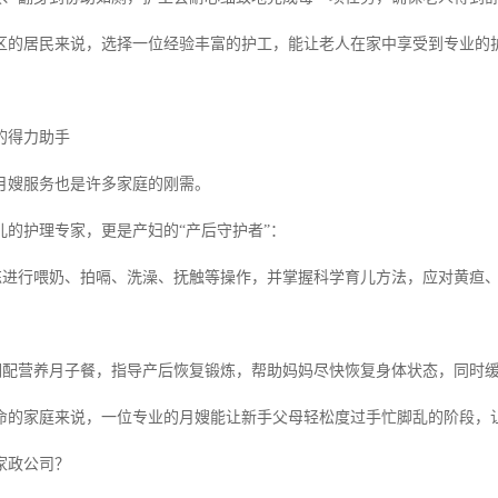
区的居民来说，选择一位经验丰富的护工，能让老人在家中享受到专业的
的得力助手
月嫂服务也是许多家庭的刚需。
儿的护理专家，更是产妇的“产后守护者”：
熟练进行喂奶、拍嗝、洗澡、抚触等操作，并掌握科学育儿方法，应对黄疸
心调配营养月子餐，指导产后恢复锻炼，帮助妈妈尽快恢复身体状态，同时
命的家庭来说，一位专业的月嫂能让新手父母轻松度过手忙脚乱的阶段，
家政公司？