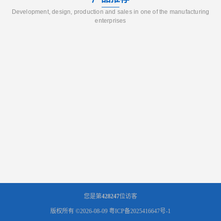
Development, design, production and sales in one of the manufacturing
enterprises
您是第
428247
位访客
版权所有 ©2026-08-09
粤ICP备2025416647号-1