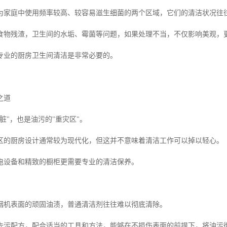
为家庭中使用频率较高、较容易滋生细菌的两个区域，它们的清洁状况往
食物残渣，卫生间的水垢、霉菌等问题，如果处理不当，不仅影响美观，
专业的厨房卫生间清洁是非常必要的。
之道
脏"，也是油污的"重灾区"。
区的厨房设计通常较为现代化，但这并不意味着清洁工作可以掉以轻心。
厨电设备和精致的橱柜更需要专业的清洁保养。
烟机表面的顽固油渍，普通清洁剂往往难以彻底清除。
去污配方，配合适当的工具和方法，能够在不损伤表面的前提下，将油污