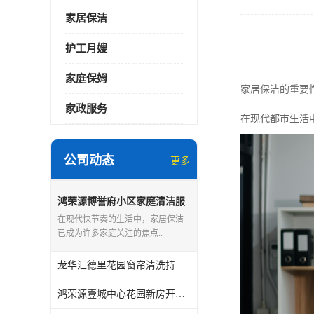
家居保洁
护工月嫂
家庭保姆
家居保洁的重要
家政服务
在现代都市生活
公司动态
更多
鸿荣源博誉府小区家庭清洁服
务怎么样
在现代快节奏的生活中，家居保洁
已成为许多家庭关注的焦点..
龙华汇德里花园窗帘清洗持证上岗
鸿荣源壹城中心花园新房开荒保洁怎么样