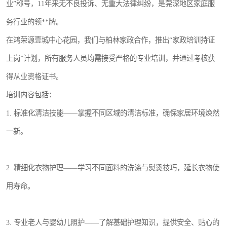
业”称号，11年来无不良投诉、无重大法律纠纷，是莞深地区家庭服
务行业的领**牌。
在鸿荣源壹城中心花园，我们与柏林家政合作，推出“家政培训持证
上岗”计划，所有服务人员均需接受严格的专业培训，并通过考核获
得从业资格证书。
培训内容包括：
1. 标准化清洁技能——掌握不同区域的清洁标准，确保家居环境焕然
一新。
2. 精细化衣物护理——学习不同面料的洗涤与熨烫技巧，延长衣物使
用寿命。
3. 专业老人与婴幼儿照护——了解基础护理知识，提供安全、贴心的