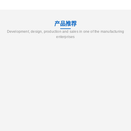
产品推荐
Development, design, production and sales in one of the manufacturing
enterprises