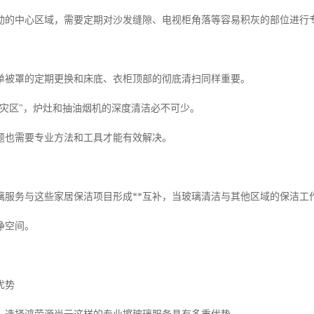
动的中心区域，需要定期对沙发缝隙、电视柜角落等容易积灰的部位进行
单被罩的定期更换和床底、衣柜顶部的彻底清扫同样重要。
重灾区"，炉灶和抽油烟机的深度清洁必不可少。
题也需要专业方法和工具才能有效解决。
璃服务与这些家居保洁项目形成**互补，当玻璃清洁与其他区域的保洁工
净空间。
优势