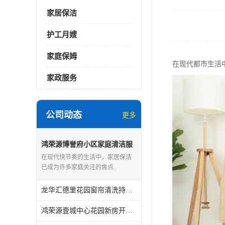
家居保洁
护工月嫂
家庭保姆
在现代都市生活
家政服务
公司动态
更多
鸿荣源博誉府小区家庭清洁服
务怎么样
在现代快节奏的生活中，家居保洁
已成为许多家庭关注的焦点..
龙华汇德里花园窗帘清洗持证上岗
鸿荣源壹城中心花园新房开荒保洁怎么样