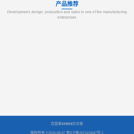
产品推荐
Development, design, production and sales in one of the manufacturing
enterprises
您是第
419016
位访客
版权所有 ©2026-08-07
粤ICP备2025416647号-1