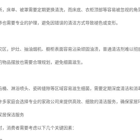
所，床单、被罩需要定期更换清洗，而床底、衣柜顶部等容易被忽视的角
保养也需要专业的护理，避免因错误的清洁方式导致褪色或变形。
灾区，炉灶、抽油烟机、橱柜表面容易沾染顽固油渍，普通清洁剂难以彻
的物品摆放也需要合理规划，避免细菌滋生。
马桶、淋浴喷头、瓷砖缝隙等区域容易滋生细菌，需要定期深度清洁和消
许多家庭会选择专业的家政公司来提供高效、细致的清洁服务，确保家居
家居保洁服务
时，消费者需要考虑以下几个关键因素：