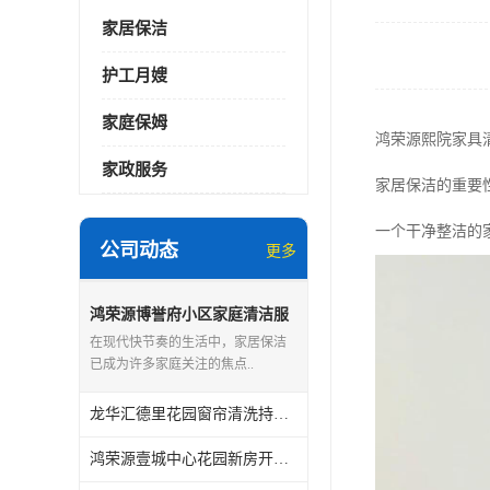
家居保洁
护工月嫂
家庭保姆
鸿荣源熙院家具
家政服务
家居保洁的重要
一个干净整洁的
公司动态
更多
鸿荣源博誉府小区家庭清洁服
务怎么样
在现代快节奏的生活中，家居保洁
已成为许多家庭关注的焦点..
龙华汇德里花园窗帘清洗持证上岗
鸿荣源壹城中心花园新房开荒保洁怎么样