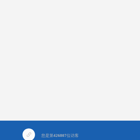
您是第
426807
位访客