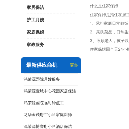
什么是住家保姆
家居保洁
住家保姆是指住在雇
护工月嫂
1、承担家庭日常做
2、采购菜品，日常
家庭保姆
3、照顾老人，孩子
家政服务
住家保姆因全天24
最新供应商机
更多
鸿荣源熙院月嫂服务
鸿荣源壹城中心花园家居保洁
鸿荣源熙院临时钟点工
龙华金茂府**小区家庭厨师
鸿荣源博誉府小区酒店保洁