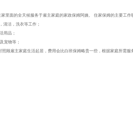
主家里面的全天候服务于雇主家庭的家政保姆阿姨。 住家保姆的主要工作
饭，清洁，洗衣等工作；
生活用品；
以及宠物等；
小时照顾雇主家庭生活起居，费用会比白班保姆略贵一些，根据家庭所需服