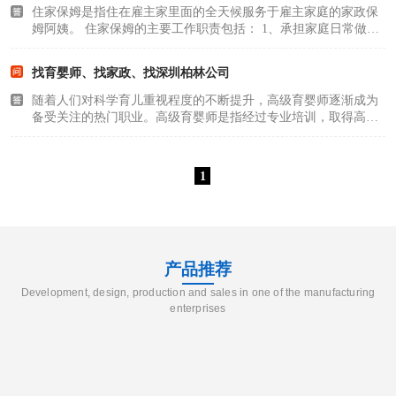
住家保姆是指住在雇主家里面的全天候服务于雇主家庭的家政保
姆阿姨。 住家保姆的主要工作职责包括： 1、承担家庭日常做
饭，清洁，洗衣等工作； 2、采购菜品，日常生活用品； 3、照顾
老人，孩子以及宠物等； 住家保姆因全天24小时照顾雇主家庭生
找育婴师、找家政、找深圳柏林公司
活起居，费用..
随着人们对科学育儿重视程度的不断提升，高级育婴师逐渐成为
备受关注的热门职业。高级育婴师是指经过专业培训，取得高级
育婴师职业资格证书，能够为 0 - 3 岁婴幼儿提供生活照料、护理
和教育的专业人员，他们如同守护天使，用专业与爱心陪伴婴幼
儿度过人生较..
1
产品推荐
Development, design, production and sales in one of the manufacturing
enterprises