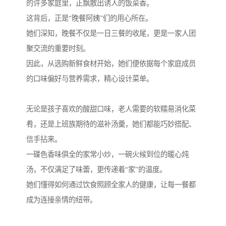
的许多家庭里，正飘散出诱人的饭菜香。
这背后，正是“晚餐阿姨”们的用心所在。
她们深知，晚餐不仅是一日三餐的收尾，更是一家人团
聚交流的重要时刻。
因此，从选购新鲜食材开始，她们便依据每个家庭成员
的口味偏好与营养需求，精心设计菜单。
无论是孩子喜欢的酸甜口味，老人需要的软糯易消化菜
肴，还是上班族期待的滋补汤羹，她们都能巧妙搭配、
信手拈来。
一碟色香味俱全的家常小炒，一碗火候到位的暖心炖
汤，不仅满足了味蕾，更传递着“家”的温度。
她们懂得如何通过饮食照顾全家人的健康，让每一餐都
成为连接亲情的纽带。