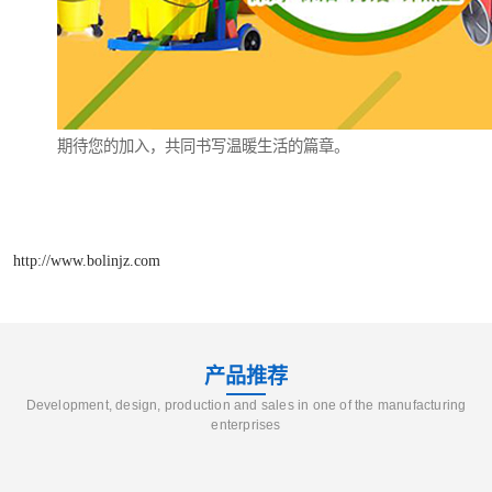
期待您的加入，共同书写温暖生活的篇章。
http://www.bolinjz.com
产品推荐
Development, design, production and sales in one of the manufacturing
enterprises