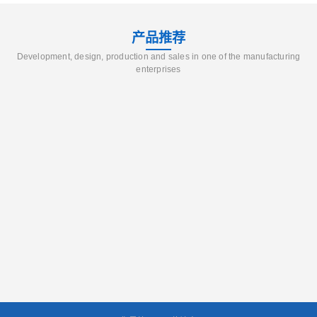
产品推荐
Development, design, production and sales in one of the manufacturing
enterprises