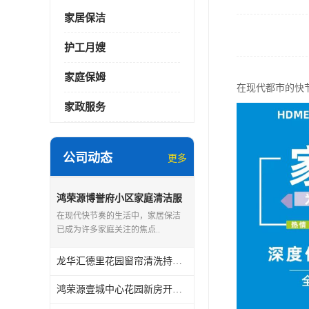
家居保洁
护工月嫂
家庭保姆
在现代都市的快
家政服务
公司动态
更多
鸿荣源博誉府小区家庭清洁服
务怎么样
在现代快节奏的生活中，家居保洁
已成为许多家庭关注的焦点..
龙华汇德里花园窗帘清洗持证上岗
鸿荣源壹城中心花园新房开荒保洁怎么样