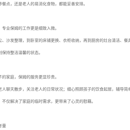
养餐点，还是老人的易消化食物，都能妥善安排。
，专业保姆的工作更是细致入微。
尘、沙发整理，到卧室的床铺更换、衣柜收纳，再到厨房的灶台清洁、餐
刻保持整洁温馨的状态。
子的家庭，保姆的服务更显珍贵。
老人聊天散步，关注老人的日常状况；细心照顾孩子的饮食起居，辅导简
，不仅解决了家庭的临时需求，更带来了心灵的慰藉。
考量