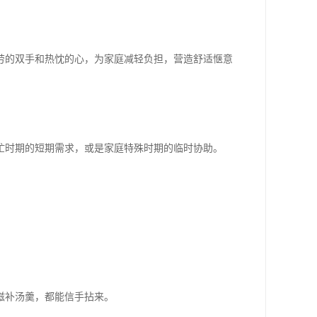
劳的双手和热忱的心，为家庭减轻负担，营造舒适惬意
忙时期的短期需求，或是家庭特殊时期的临时协助。
滋补汤羹，都能信手拈来。