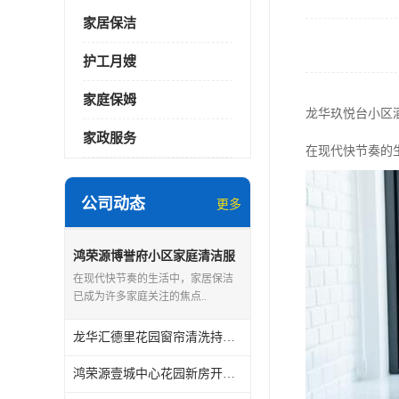
家居保洁
护工月嫂
家庭保姆
龙华玖悦台小区
家政服务
在现代快节奏的
公司动态
更多
鸿荣源博誉府小区家庭清洁服
务怎么样
在现代快节奏的生活中，家居保洁
已成为许多家庭关注的焦点..
龙华汇德里花园窗帘清洗持证上岗
鸿荣源壹城中心花园新房开荒保洁怎么样