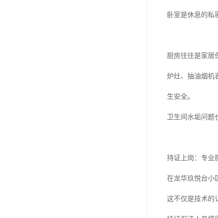
卧室是休息的私
厨房往往是家居保
炉灶、抽油烟机
生安全。
卫生间水垢问题
持证上岗：专业
在龙华玖悦台小
这不仅是技术的