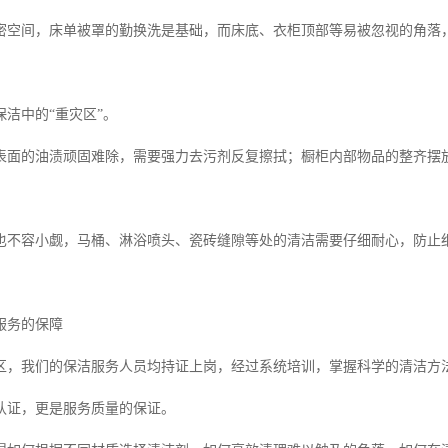
密空间，床单被罩的勤换洗是基础，而床底、衣柜顶部等易被忽视的角落
洁中的“重灾区”。
表面的油渍顽固难除，需要强力去污剂反复擦拭；橱柜内部物品的整齐摆
也不容小觑，马桶、淋浴喷头、瓷砖缝隙等处的清洁需要仔细耐心，防止
服务的保障
区，我们的保洁服务人员均持证上岗，经过系统培训，掌握科学的清洁方
认证，更是服务质量的保证。