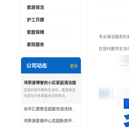
家居保洁
护工月嫂
家庭保姆
专业保洁服务的
家政服务
在现代都市生活
公司动态
更多
鸿荣源博誉府小区家庭清洁服
务怎么样
在现代快节奏的生活中，家居保洁
已成为许多家庭关注的焦点..
龙华汇德里花园窗帘清洗持证上岗
鸿荣源壹城中心花园新房开荒保洁怎么样