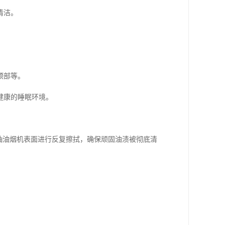
清洁。
顶部等。
健康的睡眠环境。
抽油烟机表面进行反复擦拭，确保顽固油渍被彻底清