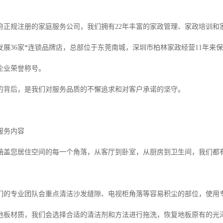
府正规注册的家庭服务公司，我们拥有22年丰富的家政管理、家政培训和
发展36家*连锁品牌店，总部位于东莞南城，深圳市柏林家政经营11年来
企业荣誉称号。
的背后，是我们对服务品质的不懈追求和对客户承诺的坚守。
服务内容
涵盖您居住空间的每一个角落，从客厅到卧室，从厨房到卫生间，我们都
们的专业团队会重点清洁沙发缝隙、电视柜角落等容易积尘的部位，使用
地板材质，我们会选择合适的清洁剂和方法进行拖洗，恢复地板原有的光